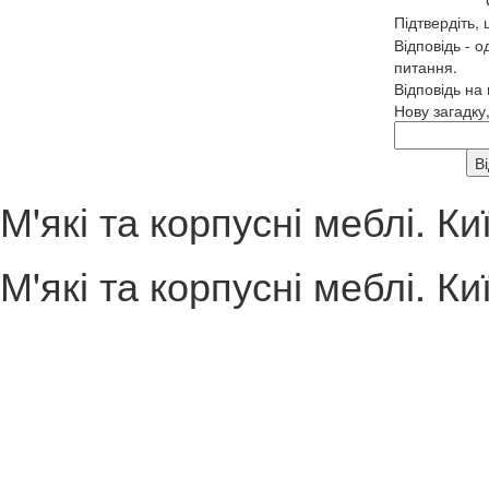
Підтвердіть,
Відповідь - о
питання.
Відповідь на
Нову загадку
М'які та корпусні меблі. Ки
М'які та корпусні меблі. Ки