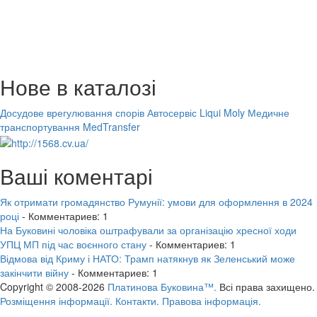
Нове в каталозі
Досудове врегулювання спорів
Автосервіс Liqui Moly
Медичне
транспортування MedTransfer
Ваші коментарі
Як отримати громадянство Румунії: умови для оформлення в 2024
році
- Комментариев: 1
На Буковині чоловіка оштрафували за організацію хресної ходи
УПЦ МП під час воєнного стану
- Комментариев: 1
Відмова від Криму і НАТО: Трамп натякнув як Зеленський може
закінчити війну
- Комментариев: 1
Copyright © 2008-2026
Платинова Буковина™.
Всі права захищено.
Розміщення інформації.
Контакти.
Правова інформація.