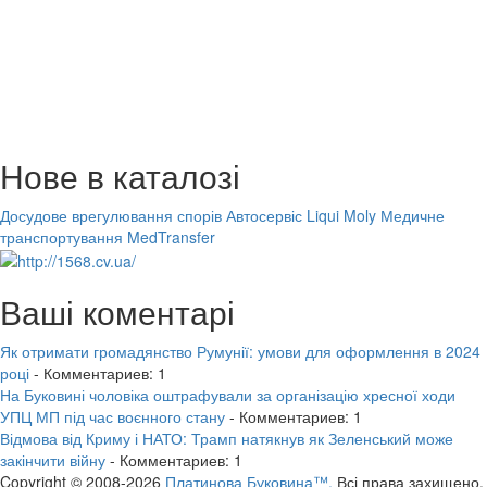
Нове в каталозі
Досудове врегулювання спорів
Автосервіс Liqui Moly
Медичне
транспортування MedTransfer
Ваші коментарі
Як отримати громадянство Румунії: умови для оформлення в 2024
році
- Комментариев: 1
На Буковині чоловіка оштрафували за організацію хресної ходи
УПЦ МП під час воєнного стану
- Комментариев: 1
Відмова від Криму і НАТО: Трамп натякнув як Зеленський може
закінчити війну
- Комментариев: 1
Copyright © 2008-2026
Платинова Буковина™.
Всі права захищено.