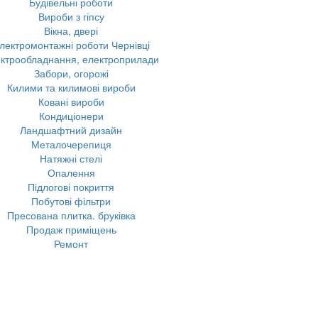
Будівельні роботи
Вироби з гіпсу
Вікна, двері
лектромонтажні роботи Чернівці
ктрообладнання, електроприлади
Забори, огорожі
Килими та килимові вироби
Ковані вироби
Кондиціонери
Ландшафтний дизайн
Металочерепиця
Натяжні стелі
Опалення
Підлогові покриття
Побутові фільтри
Пресована плитка. бруківка
Продаж приміщень
Ремонт