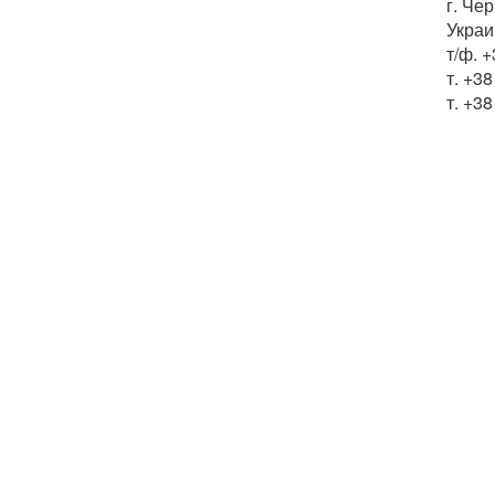
г. Че
Украи
т/ф. 
т. +3
т. +3