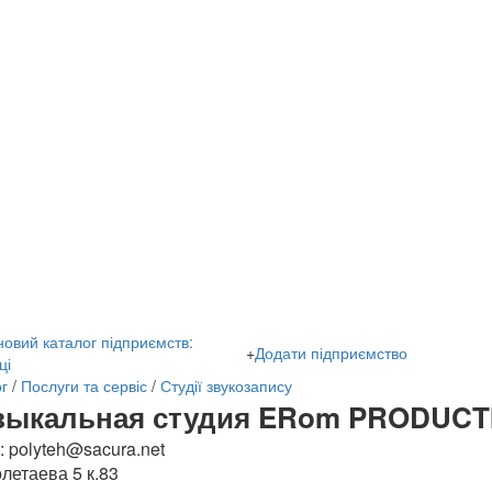
овий каталог підприємств:
+
Додати підприємство
ці
г
/
Послуги та сервіс
/
Студії звукозапису
зыкальная студия ERom PRODUCT
l: polyteh@sacura.net
олетаева 5 к.83