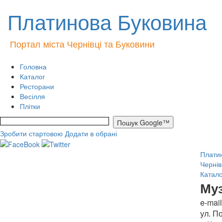
Платинова Буковина
Портал міста Чернівці та Буковини
Головна
Каталог
Ресторани
Весілля
Плітки
Зробити стартовою
Додати в обрані
Платин
Чернів
Катало
Му
e-mai
ул. П