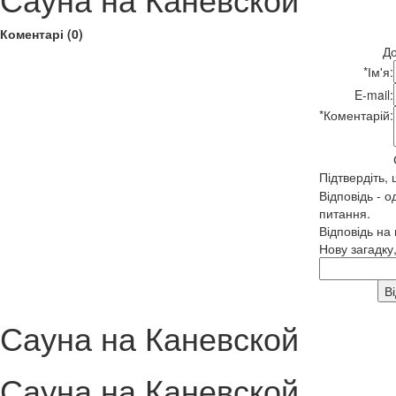
Коментарі (0)
До
*
Ім'я:
E-mail:
*
Коментарій:
Підтвердіть,
Відповідь - о
питання.
Відповідь на
Нову загадку
Сауна на Каневской
Сауна на Каневской