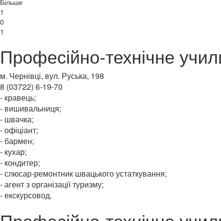
Більше
1
0
1
Професійно-технічне учи
м. Чернівці, вул. Руська, 198
8 (03722) 6-19-70
- кравець;
- вишивальниця;
- швачка;
- офіціант;
- бармен;
- кухар;
- кондитер;
- слюсар-ремонтник швацького устаткування;
- агент з організації туризму;
- екскурсовод.
Професійно-технічне учи