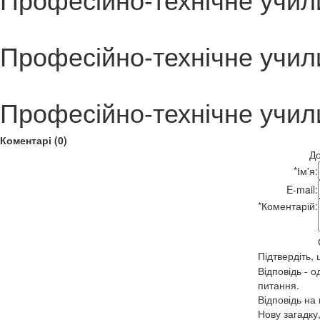
Професійно-технічне учи
Професійно-технічне учи
Коментарі (0)
До
*
Ім'я:
E-mail:
*
Коментарій:
Підтвердіть,
Відповідь - о
питання.
Відповідь на
Нову загадку