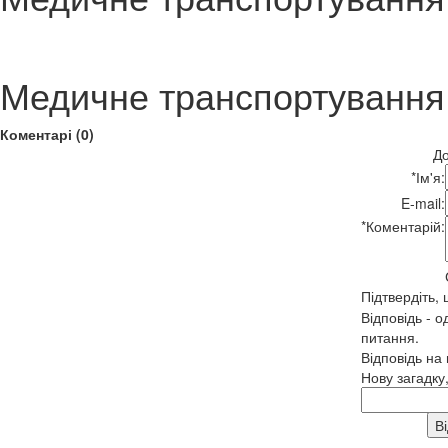
Медичне транспортування
Коментарі (0)
До
*
Ім'я:
E-mail:
*
Коментарій:
Підтвердіть,
Відповідь - о
питання.
Відповідь на
Нову загадку