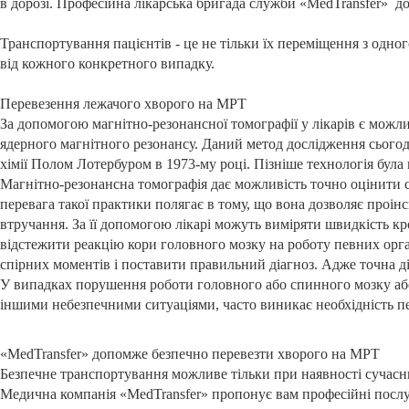
в дорозі. Професійна лікарська бригада служби «MedTransfer» д
Транспортування пацієнтів - це не тільки їх переміщення з одно
від кожного конкретного випадку.
Перевезення лежачого хворого на МРТ
За допомогою магнітно-резонансної томографії у лікарів є можли
ядерного магнітного резонансу. Даний метод дослідження сього
хімії Полом Лотербуром в 1973-му році. Пізніше технологія бул
Магнітно-резонансна томографія дає можливість точно оцінити с
перевага такої практики полягає в тому, що вона дозволяє проінс
втручання. За її допомогою лікарі можуть виміряти швидкість кр
відстежити реакцію кори головного мозку на роботу певних орган
спірних моментів і поставити правильний діагноз. Адже точна ді
У випадках порушення роботи головного або спинного мозку а
іншими небезпечними ситуаціями, часто виникає необхідність п
«MedTransfer» допомже безпечно перевезти хворого на МРТ
Безпечне транспортування можливе тільки при наявності сучас
Медична компанія «MedTransfer» пропонує вам професійні посл