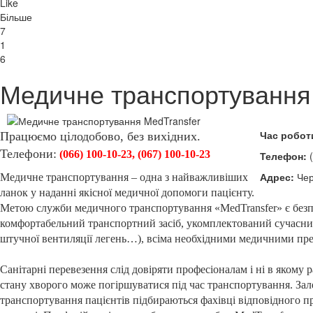
Like
Більше
7
1
6
Медичне транспортування
Час робот
Працюємо цілодобово, без вихідних.
Телефони:
(066) 100-10-23, (067) 100-10-23
Телефон:
(
Адрес:
Чер
Медичне транспортування – одна з найважливіших
ланок у наданні якісної медичної допомоги пацієнту.
Метою служби медичного транспортування «MedTransfer» є безпе
комфортабельний транспортний засіб, укомплектований сучасним
штучної вентиляції легень…), всіма необхідними медичними преп
Санітарні перевезення слід довіряти професіоналам і ні в якому
стану хворого може погіршуватися під час транспортування. Зале
транспортування пацієнтів підбираються фахівці відповідного пр