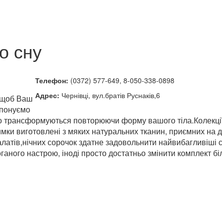
о сну
Телефон:
(0372) 577-649, 8-050-338-0898
Адрес:
Чернівці, вул.братів Руснаків,6
, щоб Ваш
опонуємо
во трансформуються повторюючи форму вашого тіла.Колекції
имки виготовлені з мяких натуральних тканин, приємних на д
латів,нічних сорочок здатне задовольнити найвибагливіші 
ганого настрою, іноді просто достатньо змінити комплект бі