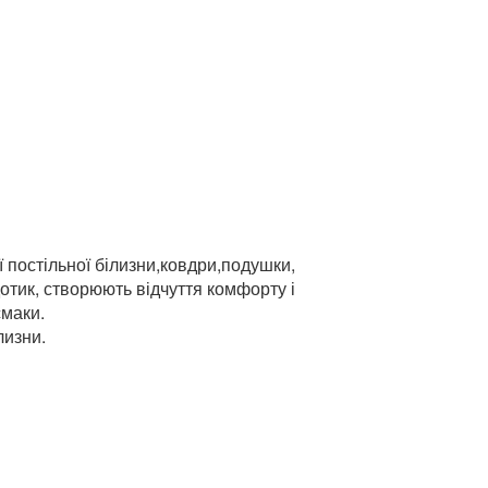
 постільної білизни,ковдри,подушки,
отик, створюють відчуття комфорту і
смаки.
лизни.