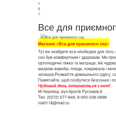
1
0
1
Все для приємног
Магазин «Все для приємного сну»
Тут ви знайдете все необхідне для того
сон був комфортним і здоровим. Ми пр
ортопедичні ліжка та матраци, які чудо
махрові вироби, пледи, покривала і кил
затишок.Розмаїття домашнього одягу, ха
Памятайте, щоб позбутися безсоння і по
Чудовий день починається з ночі!
М.Чернівці, вул.братів Руснаків,6
Тел. (0372) 577-649, 8-050-338-0898
mail118@mail.ru