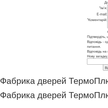
До
*
Ім'я:
E-mail:
*
Коментарій:
Підтвердіть,
Відповідь - о
питання.
Відповідь на
Нову загадку
Фабрика дверей ТермоПл
Фабрика дверей ТермоПл