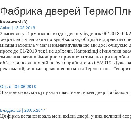
Фабрика дверей ТермоПл
Коментарі (3)
Аліна | 13.05.2019
Замовили у Термоплюсі вхідні двері у будинок 06/2018. 09/
звернулася у магазин по вул.Чкалова, обіцяли відправити спец
місяця заходила у магазин,нагадувала що ми досі очікуємо д
проте,до 01/2019 так і не доїхали. Наприкінці січня таки в
змивання патини ймовірно спричинена тим,що при виробництв
об"єкт та реальних дій не було прийнято до 05/2019. Дуже 
рекламацій,виникає враження що місія Термоплюс - "впарити"
Ольга | 05.06.2018
Я задоволена, ми купували пластикові вікна двері та балкон 
Владислав | 28.05.2017
Ця фірма встановювала мені вхідні двері, у них великий асо