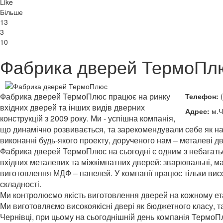
Like
Більше
13
3
10
Фабрика дверей ТермоПл
Фабрика дверей ТермоПлюс працює на ринку
Телефон:
(
вхідних дверей та інших видів дверних
Адрес:
м.Ч
конструкцій з 2009 року. Ми - успішна компанія,
що динамічно
розвивається
, та зарекомендували себе як н
виконанні будь-якого проекту, дорученого нам – металеві дв
Фабрика дверей ТермоПлюс на сьогодні є одним з небагатьо
вхідних металевих та міжкімнатних дверей: зварювальні, мал
виготовлення МДФ – панелей. У компанії працює тільки вис
складності.
Ми контролюємо якість виготовлення дверей на кожному етап
Ми виготовляємо високоякісні двері як бюджетного класу, та
Чернівці, при цьому на сьогоднішній день компанія ТермоП