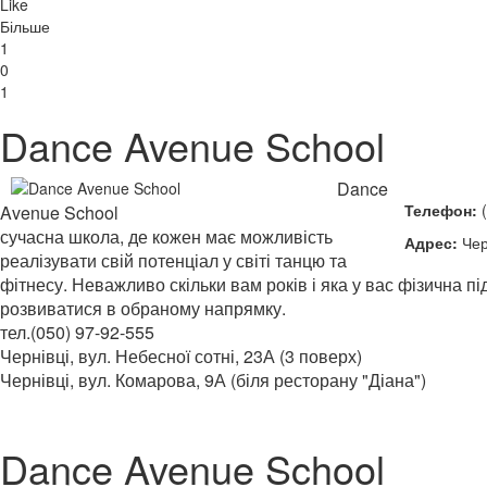
Like
Більше
1
0
1
Dance Avenue School
Dance
Телефон:
(
Avenue School
сучасна школа, де кожен має можливість
Адрес:
Черн
реалізувати свій потенціал у світі танцю та
фітнесу. Неважливо скільки вам років і яка у вас фізична 
розвиватися в обраному напрямку.
тел.(050) 97-92-555
Чернівці, вул. Небесної сотні, 23А (3 поверх)
Чернівці, вул. Комарова, 9А
(біля ресторану "Діана")
Dance Avenue School