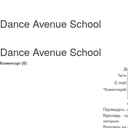
Dance Avenue School
Dance Avenue School
Коментарі (0)
До
*
Ім'я:
E-mail:
*
Коментарій:
Підтвердіть,
Відповідь - о
питання.
Відповідь на