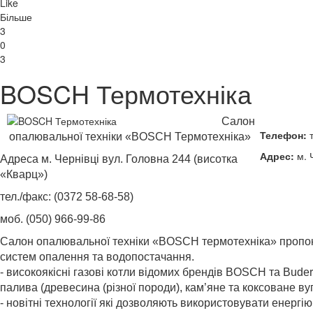
Like
Більше
3
0
3
BOSCH Термотехніка
Салон
Телефон:
т
опалювальної техніки «BOSCH Термотехніка»
Адрес:
м. 
Адреса м. Чернівці вул. Головна 244 (висотка
«Кварц»)
тел./факс: (0372 58-68-58)
моб. (050) 966-99-86
Салон опалювальної техніки «BOSCH термотехніка» пропону
систем опалення та водопостачання.
- високоякісні газові котли відомих брендів BOSCH та Bude
палива (древесина (різної породи), кам’яне та коксоване вугі
- новітні технології які дозволяють використовувати енергію