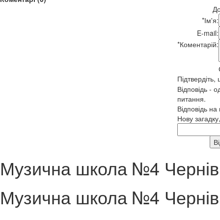
До
*
Ім'я:
E-mail:
*
Коментарій:
Підтвердіть,
Відповідь - о
питання.
Відповідь на
Нову загадку
Музична школа №4 Чернів
Музична школа №4 Чернів