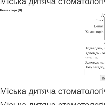
Міська дитяча стоматологі
Коментарі (0)
До
*
Ім'я:
E-mail:
*
Коментарій:
Підтвердіть,
Відповідь - о
питання.
Відповідь на
Нову загадку
Міська дитяча стоматологі
Міська дитяча стоматологі