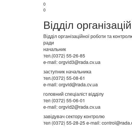
0
0
Відділ організаці
Відділ організаційної роботи та контрол
ради
начальник
тел.(0372) 55-26-85
e-mail: orgvid3@rada.cv.ua
заступник начальника
тел.(0372) 55-08-61
e-mail: orgvid@rada.cv.ua
головний спеціаліст відділу
тел
(0372)
55-06-01
e-mail: orgvid2@rada.cv.ua
завідувач сектору контролю
тел
(0372)
55-28-25 e-mail: control@rada.