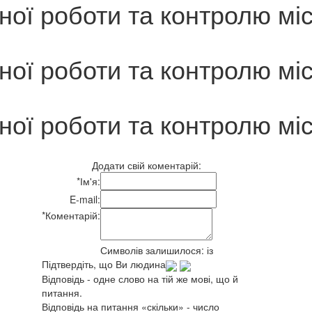
йної роботи та контролю мі
йної роботи та контролю мі
йної роботи та контролю мі
Додати свій коментарій:
*
Ім'я:
E-mail:
*
Коментарій:
Символів залишилося:
із
Підтвердіть, що Ви людина
Відповідь - одне слово на тій же мові, що й
питання.
Відповідь на питання «скільки» - число