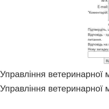
*
Ім'я:
E-mail:
*
Коментарій:
Підтвердіть,
Відповідь - о
питання.
Відповідь на
Нову загадку
Управління ветеринарної 
Управління ветеринарної 