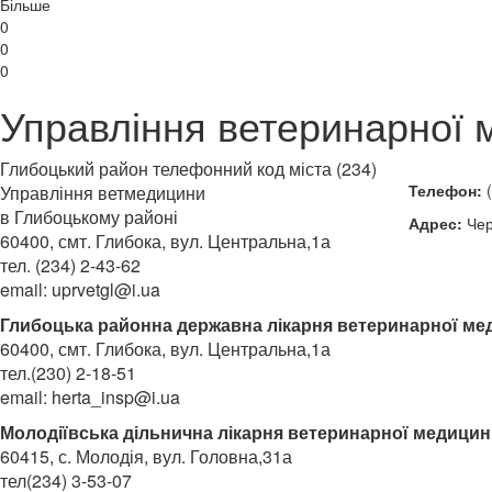
Більше
0
0
0
Управління ветеринарної 
Глибоцький район
телефонний код міста (234)
Телефон:
(
Управління ветмедицини
в Глибоцькому районі
Адрес:
Чер
60400, смт. Глибока, вул. Центральна,1а
тел. (234) 2-43-62
email: uprvetgl@i.ua
Глибоцька районна державна лікарня ветеринарної м
60400, смт. Глибока, вул. Центральна,1а
тел.(230) 2-18-51
email: herta_insp@i.ua
Молодіївська дільнична лікарня ветеринарної медици
60415, с. Молодія, вул. Головна,31а
тел(234) 3-53-07