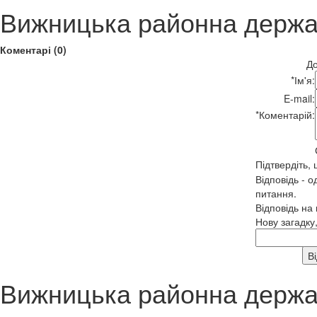
Вижницька районна держа
Коментарі (0)
До
*
Ім'я:
E-mail:
*
Коментарій:
Підтвердіть,
Відповідь - о
питання.
Відповідь на
Нову загадку
Вижницька районна держа