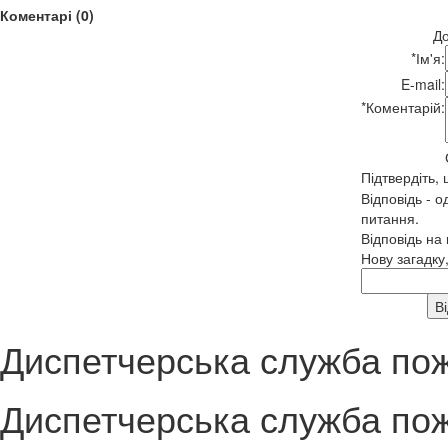
Коментарі (0)
До
*
Ім'я:
E-mail:
*
Коментарій:
Підтвердіть,
Відповідь - о
питання.
Відповідь на
Нову загадку
Диспетчерська служба по
Диспетчерська служба по