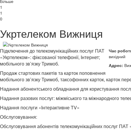
Більше
1
1
0
Укртелеком Вижниця
Підключення до телекомунікаційних послуг ПАТ
Час робот
вихідний
«Укртелеком»: фіксованої телефонії, Інтернет;
мобільного зв’язку Тримоб.
Адрес:
Виж
Продаж стартових пакетів та карток поповнення
мобільного зв’язку Тримоб, таксофонних карток, карток пер
Надання абонентського обладнання для користування посл
Надання разових послуг: міжміського та міжнародного теле
Надання послуги «Інтерактивне TV»
Обслуговування:
Обслуговування абонентів телекомунікаційних послуг ПАТ «У