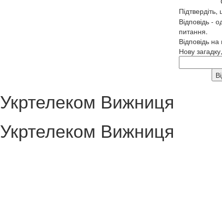
Підтвердіть,
Відповідь - о
питання.
Відповідь на
Нову загадку
Укртелеком Вижниця
Укртелеком Вижниця