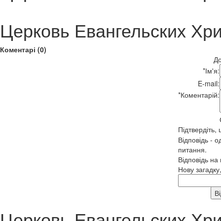
Церковь Евангельских Хри
Коментарі (0)
До
*
Ім'я:
E-mail:
*
Коментарій:
Підтвердіть,
Відповідь - о
питання.
Відповідь на
Нову загадку
Церковь Евангельских Хри