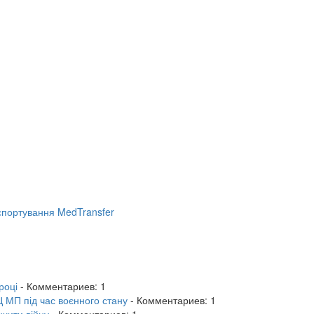
портування MedTransfer
році
- Комментариев: 1
 МП під час воєнного стану
- Комментариев: 1
нчити війну
- Комментариев: 1