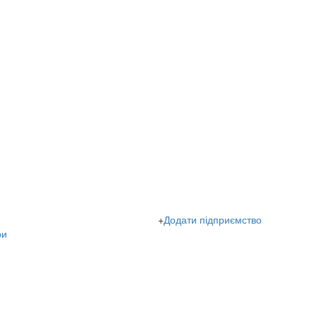
+
Додати підприємство
ри