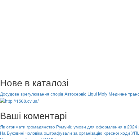
Нове в каталозі
Досудове врегулювання спорів
Автосервіс Liqui Moly
Медичне транс
Ваші коментарі
Як отримати громадянство Румунії: умови для оформлення в 2024 
На Буковині чоловіка оштрафували за організацію хресної ходи УПЦ
Відмова від Криму і НАТО: Трамп натякнув як Зеленський може закі