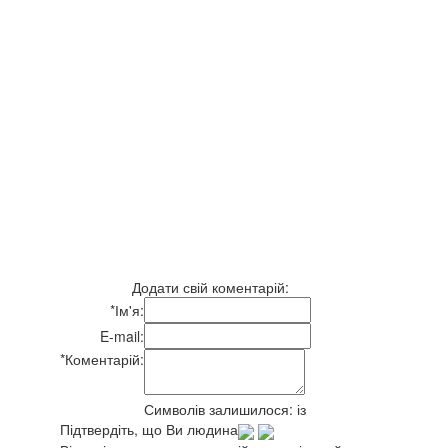
Додати свій коментарій:
*
Ім'я:
E-mail:
*
Коментарій:
Символів залишилося:
із
Підтвердіть, що Ви людина