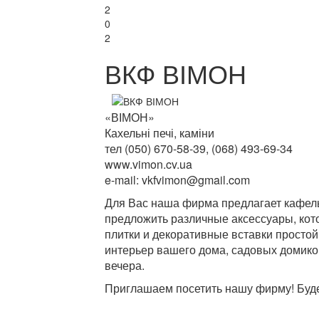
2
0
2
ВКФ ВІМОН
«ВІМОН»
Кахельні печі, каміни
тел (050) 670-58-39, (068) 493-69-34
www.vimon.cv.ua
e-mail: vkfvimon@gmail.com
Для Вас наша фирма предлагает кафель
предложить различные аксессуары, кото
плитки и декоративные вставки просто
интерьер вашего дома, садовых домико
вечера.
Приглашаем посетить нашу фирму! Будем