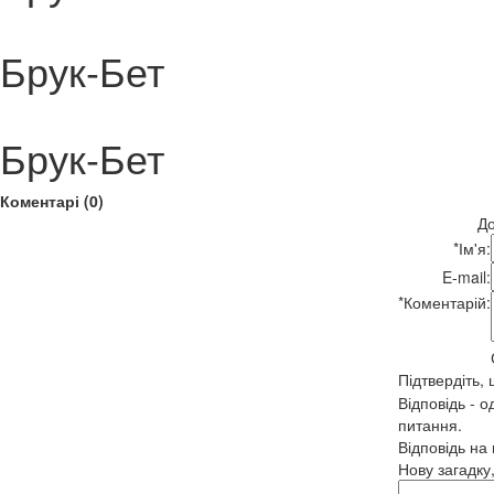
Брук-Бет
Брук-Бет
Коментарі (0)
До
*
Ім'я:
E-mail:
*
Коментарій:
Підтвердіть,
Відповідь - о
питання.
Відповідь на
Нову загадку