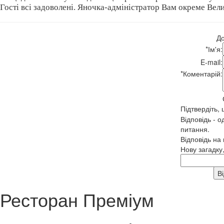
Гості всі задоволені. Яночка-адміністратор Вам окреме В
До
*
Ім'я:
E-mail:
*
Коментарій:
Підтвердіть,
Відповідь - о
питання.
Відповідь на
Нову загадку
Ресторан Преміум