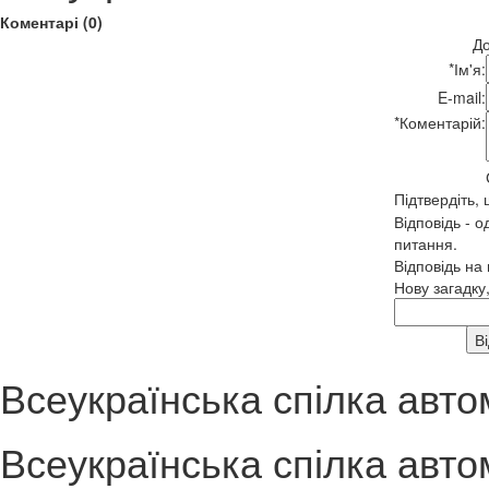
Коментарі (0)
До
*
Ім'я:
E-mail:
*
Коментарій:
Підтвердіть,
Відповідь - о
питання.
Відповідь на
Нову загадку
Всеукраїнська спілка автом
Всеукраїнська спілка автом