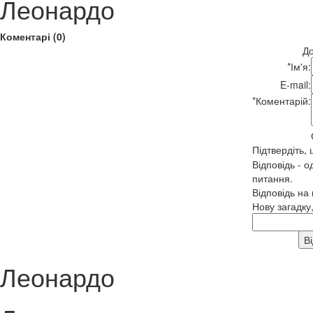
Леонардо
Коментарі (0)
До
*
Ім'я:
E-mail:
*
Коментарій:
Підтвердіть,
Відповідь - о
питання.
Відповідь на
Нову загадку
Леонардо