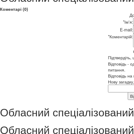
Коментарі (0)
До
*
Ім'я:
E-mail:
*
Коментарій:
Підтвердіть,
Відповідь - о
питання.
Відповідь на
Нову загадку
Обласний спеціалізований
Обласний спеціалізований