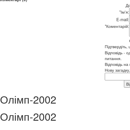
До
*
Ім'я:
E-mail:
*
Коментарій:
Підтвердіть,
Відповідь - о
питання.
Відповідь на
Нову загадку
Олімп-2002
Олімп-2002