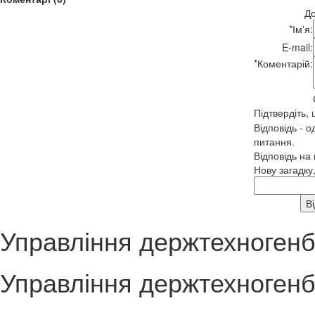
До
*
Ім'я:
E-mail:
*
Коментарій:
Підтвердіть,
Відповідь - о
питання.
Відповідь на
Нову загадку
Управління держтехногенбе
Управління держтехногенбе