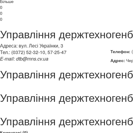
Більше
0
0
0
Управління держтехногенбе
Адреса: вул. Лесі Українки, 3
Телефон:
(
Тел.: (0372) 52-32-10, 57-25-47
E-mail: dtb@mns.cv.ua
Адрес:
Черн
Управління держтехногенбе
Управління держтехногенбе
Управління держтехногенбе
Коментарі (0)