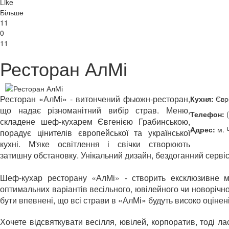
Like
Більше
11
0
11
Ресторан АлМі
Ресторан «АлМі» - витончений фьюжн-ресторан,
Кухня:
Євро
що надає різноманітний вибір страв. Меню,
Телефон:
(
складене шеф-кухарем Євгенією Грабинською,
Адрес:
м. 
порадує цінителів європейської та української
кухні. М'яке освітлення і свічки створюють
затишну обстановку. Унікальний дизайн, бездоганний сервіс
Шеф-кухар ресторану «АлМі» - створить ексклюзивне 
оптимальних варіантів весільного, ювілейного чи новорічн
бути впевнені, що всі страви в «АлМі» будуть високо оціне
Хочете відсвяткувати весілля, ювілей, корпоратив, тоді 