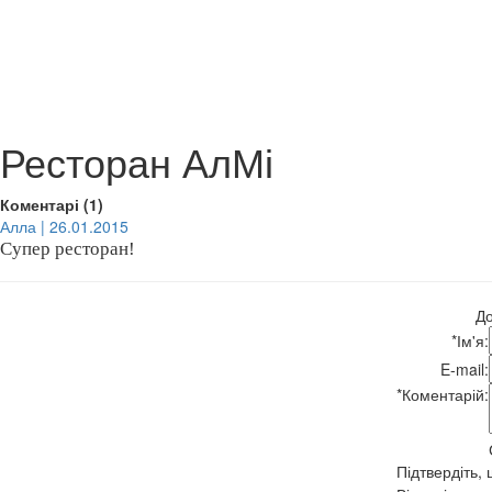
Ресторан АлМі
Коментарі (1)
Алла | 26.01.2015
Супер ресторан!
До
*
Ім'я:
E-mail:
*
Коментарій:
Підтвердіть,