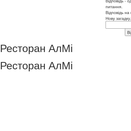
Відповідь - о
питання.
Відповідь на
Нову загадку
Ресторан АлМі
Ресторан АлМі