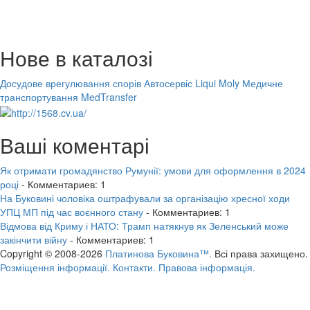
Нове в каталозі
Досудове врегулювання спорів
Автосервіс Liqui Moly
Медичне
транспортування MedTransfer
Ваші коментарі
Як отримати громадянство Румунії: умови для оформлення в 2024
році
- Комментариев: 1
На Буковині чоловіка оштрафували за організацію хресної ходи
УПЦ МП під час воєнного стану
- Комментариев: 1
Відмова від Криму і НАТО: Трамп натякнув як Зеленський може
закінчити війну
- Комментариев: 1
Copyright © 2008-2026
Платинова Буковина™.
Всі права захищено.
Розміщення інформації.
Контакти.
Правова інформація.