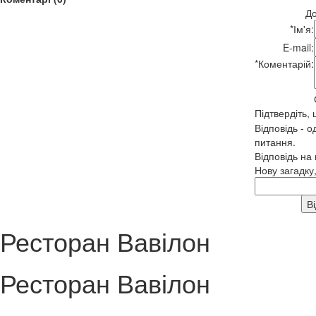
До
*
Ім'я:
E-mail:
*
Коментарій:
Підтвердіть,
Відповідь - о
питання.
Відповідь на
Нову загадку
Ресторан Вавілон
Ресторан Вавілон