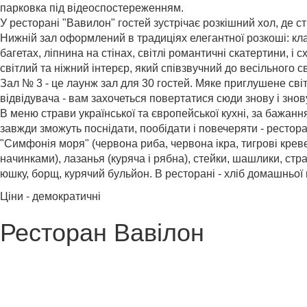
парковка під відеоспостереженням.
У ресторані "Вавилон" гостей зустрічає розкішний хол, де ст
Нижній зал оформлений в традиціях елегантної розкоші: клас
багетах, ліпнина на стінах, світлі романтичні скатертини,
світлий та ніжний інтерєр, який співзвучний до весільного с
Зал № 3 - це лаунж зал для 30 гостей. Мяке приглушене світ
відвідувача - вам захочеться повертатися сюди знову і знову 
В меню страви української та європейської кухні, за бажан
завжди зможуть поснідати, пообідати і повечеряти - рестор
"Симфонія моря" (червона риба, червона ікра, тигрові креве
начинками), лазанья (куряча і рябна), стейки, шашлики, стр
юшку, борщ, курячий бульйон. В ресторані - хліб домашньої
Ціни - демократичні
Ресторан Вавілон