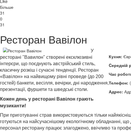
Like
Більше
31
0
31
Ресторан Вавілон
У
Кухня:
Євро
ресторані "Вавилон" створені ексклюзивні
інтерєри, що поєднують австрійський стиль,
Cередній 
класичну розкіш і сучасні тенденції. Ресторан
Час робот
«Вавілон» на найвищому рівні проведе (
до 200
Телефон:
(
гостей
) банкети, весілля, вечірки, дні народження,
презентації, фуршети та шведські столи.
Адрес:
Адр
Кожен день у ресторані Вавілон грають
музиканти!
При приготуванні страв використовуються тільки найякісніш
готуються на найсучаснішому екологічному обладнанні, що д
персонал ресторану працює злагоджено, ввічливо та профес