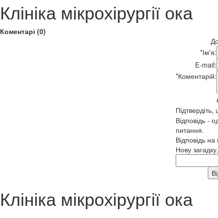
Клініка мікрохірургії ока
Коментарі (0)
До
*
Ім'я:
E-mail:
*
Коментарій:
Підтвердіть,
Відповідь - о
питання.
Відповідь на
Нову загадку
Клініка мікрохірургії ока