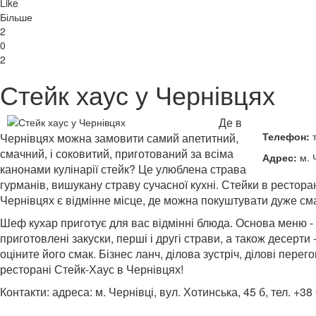
Like
Більше
2
0
2
Стейк хаус у Чернівцях
Де в
Телефон:
т
Чернівцях можна замовити самий апетитний,
смачний, і соковитий, приготований за всіма
Адрес:
м. Ч
канонами кулінарії стейк? Це улюблена страва
гурманів, вишукану страву сучасної кухні. Стейки в рестора
Чернівцях є відмінне місце, де можна покуштувати дуже сма
Шеф кухар приготує для вас відмінні блюда. Основа меню -
приготовлені закуски, перші і другі страви, а також десерт
оціните його смак. Бізнес ланч, ділова зустріч, ділові пере
ресторані Стейк-Хаус в Чернівцях!
Контакти: адреса: м. Чернівці, вул. Хотинська, 45 б, тел. +3