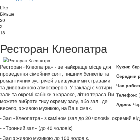
Like
Більше
20
2
18
Ресторан Клеопатра
Ресторан «Клеопатра» - це найкраще місце для
Кухня:
Євро
проведення сімейних свят, пишних бенкетів та
Cередній 
романтичних зустрічей з вишуканими стравами
Час робот
та дивовижною атмосферою. У закладі є чотири
зали та окремі кабінки з караоке, літня тераса-Ви
Телефон:
(
можете вибрати тиху окрему залу, або зал , де
Адрес:
Черн
весело, з живою музикою, на Ваш смак.
- Зал «Клеопатра» з каміном (зал до 20 чоловік, окремий від 
- «Тронний зал» (до 40 чоловік)
- Зал з живою музикою до 100 чоловік.