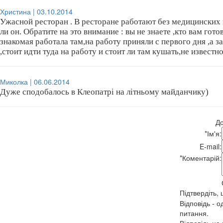
Христина | 03.10.2014
Ужасной ресторан . В ресторане работают без медицинских
ли он. Обратите на это внимание : вы не знаете ,кто вам гот
знакомая работала там,на работу приняли с первого дня ,а за
,стоит идти туда на работу и стоит ли там кушать,не известно
Миколка | 06.06.2014
Дуже сподобалось в Клеопатрі на літньому майданчику)
До
*
Ім'я:
E-mail:
*
Коментарій:
Підтвердіть,
Відповідь - о
питання.
Відповідь на