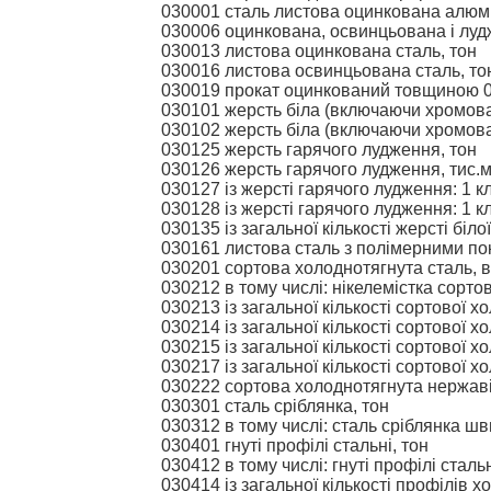
030001 сталь листова оцинкована алюмі
030006 оцинкована, освинцьована і луд
030013 листова оцинкована сталь, тон
030016 листова освинцьована сталь, т
030019 прокат оцинкований товщиною 0,
030101 жерсть біла (включаючи хромова
030102 жерсть біла (включаючи хромова
030125 жерсть гарячого лудження, тон
030126 жерсть гарячого лудження, тис.
030127 із жерсті гарячого лудження: 1 к
030128 із жерсті гарячого лудження: 1 к
030135 із загальної кількості жерсті біл
030161 листова сталь з полімерними по
030201 сортова холоднотягнута сталь, 
030212 в тому числі: нікелемістка сорто
030213 із загальної кількості сортової х
030214 із загальної кількості сортової х
030215 із загальної кількості сортової х
030217 із загальної кількості сортової х
030222 сортова холоднотягнута нержавію
030301 сталь сріблянка, тон
030312 в тому числі: сталь сріблянка ш
030401 гнуті профілі стальні, тон
030412 в тому числі: гнуті профілі сталь
030414 із загальної кількості профілів 