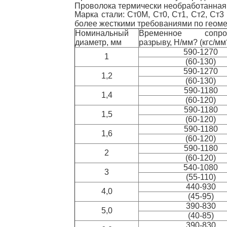
Проволока термически необработанная
Марка стали: Ст0М, Ст0, Ст1, Ст2, Ст
более жесткими требованиями по геоме
Номинальный
Временное сопрот
диаметр, мм
разрыву, Н/мм? (кгс/мм
590-1270
1
(60-130)
590-1270
1,2
(60-130)
590-1180
1,4
(60-120)
590-1180
1,5
(60-120)
590-1180
1,6
(60-120)
590-1180
2
(60-120)
540-1080
3
(55-110)
440-930
4,0
(45-95)
390-830
5,0
(40-85)
390-830