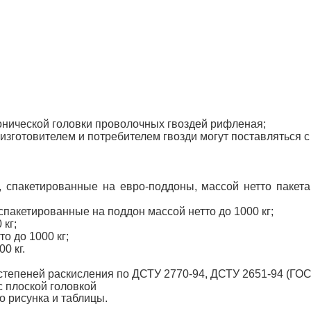
онической головки проволочных гвоздей рифленая;
изготовителем и потребителем гвозди могут поставляться 
г, спакетированные на евро-поддоны, массой нетто пакет
 спакетированные на поддон массой нетто до 1000 кг;
 кг;
то до 1000 кг;
00 кг.
х степеней раскисления по ДСТУ 2770-94, ДСТУ 2651-94 (ГО
с плоской головкой
о рисунка и таблицы.