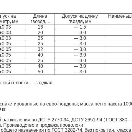
пуск на
Длина
Допуск на длину
Наименьши
метр, мм
гвоздя, L
гвоздя, мм
±0,03
16
— 1.5
±0,03
20
— 3,0
±0,03
25
— 3,0
±0,05
25
— 3,0
±0,05
32
— 3,0
±0,05
40
— 3,0
±0,05
25
— 3,0
±0,05
40
— 3,0
±0,05
50
— 3,0
ской головки — гладкая.
, спакетированные на евро-поддоны; масса нетто пакета 1000
 кг.
й раскисления по ДСТУ 2770-94, ДСТУ 2651-94 ( ГОСТ 380—
. Производство и продажа проволоки
общего назначения по ГОСТ 3282-74, без покрытия, класса 