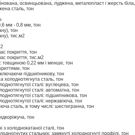
нована, освинцьована, луджена, металопласт і жерсть біла
жена сталь, тон
он
6 мм - 0,8 мм, тон
ну), тон
ну), тис.м2
м2
лас покриття, тон
лас покриття, тис.м2
ої: товщиною 0,22 мм і менше, тон
криттями, тон
включаючи підшипникову, тон
ва холоднотягнута сталь, тон
олоднотягнутої сталі: вуглецева, тон
олоднотягнутої сталі: автоматна, тон
олоднотягнутої сталі: підшипникова, тон
олоднотягнутої сталі: нержавіюча, тон
ча сталь, в тому числі: шестигранна, тон
видкоріжуча, тон
ні з холоднокатаної сталі, тон
холодногнутих стальних: замкнуті холодногнуті профілі, тон