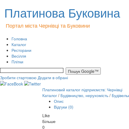
Платинова Буковина
Портал міста Чернівці та Буковини
Головна
Каталог
Ресторани
Весілля
Плітки
Зробити стартовою
Додати в обрані
Платиновий каталог підприємств: Чернівці
Каталог
/
Будівництво, нерухомість
/
Будівель
Опис
Відгуки (0)
Like
Більше
0