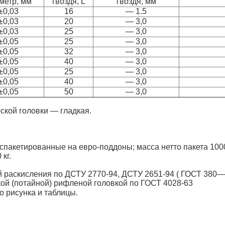
метр, мм
гвоздя, L
гвоздя, мм
±0,03
16
— 1.5
±0,03
20
— 3,0
±0,03
25
— 3,0
±0,05
25
— 3,0
±0,05
32
— 3,0
±0,05
40
— 3,0
±0,05
25
— 3,0
±0,05
40
— 3,0
±0,05
50
— 3,0
ской головки — гладкая.
, спакетированные на евро-поддоны; масса нетто пакета 1000
 кг.
й раскисления по ДСТУ 2770-94, ДСТУ 2651-94 ( ГОСТ 380—
кой (потайной) рифленой головкой по ГОСТ 4028-63
о рисунка и таблицы.