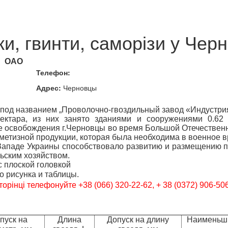
ки, гвинти, саморізи у Черн
ОАО
Телефон:
Адрес:
Черновцы
а под названием „Проволочно-гвоздильный завод «Индустри
гектара, из них занято зданиями и сооружениями 0.62
ле освобождения г.Черновцы во время Большой Отечествен
метизной продукции, которая была необходима в военное в
Западе Украины способствовало развитию и размещению п
льским хозяйством.
с плоской головкой
о рисунка и таблицы.
торінці телефонуйте
+38 (066) 320-22-62,
+
38 (0372) 906-50
пуск на
Длина
Допуск на длину
Наименьши