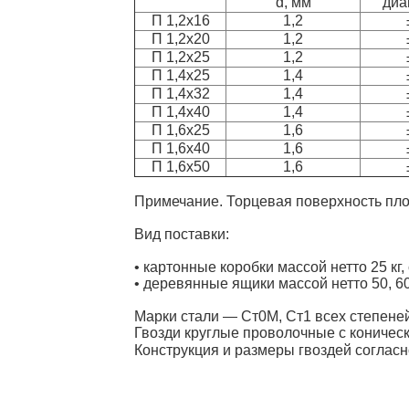
d, мм
диа
П 1,2x16
1,2
П 1,2x20
1,2
П 1,2x25
1,2
П 1,4x25
1,4
П 1,4x32
1,4
П 1,4x40
1,4
П 1,6x25
1,6
П 1,6x40
1,6
П 1,6x50
1,6
Примечание. Торцевая поверхность пло
Вид поставки:
• картонные коробки массой нетто 25 кг
• деревянные ящики массой нетто 50, 60
Марки стали — Ст0М, Ст1 всех степене
Гвозди круглые проволочные с коничес
Конструкция и размеры гвоздей согласн