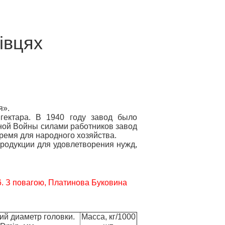
івцях
я».
 гектара. В 1940 году завод было
ной Войны силами работников завод
ремя для народного хозяйства.
родукции для удовлетворения нужд,
6. З повагою, Платинова Буковина
й диаметр головки.
Масса, кг/1000