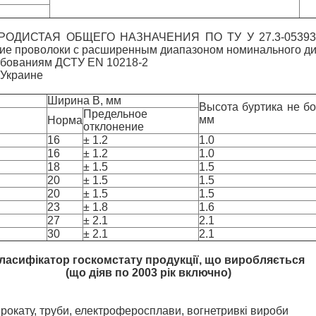
ИСТАЯ ОБЩЕГО НАЗНАЧЕНИЯ ПО ТУ У 27.3-05393145-
ение проволоки с расширенным диапазоном номинального д
ребованиям ДСТУ EN 10218-2
 Украине
Ширина В, мм
Высота буртика не бо
Предельное
мм
Норма
отклонение
16
± 1.2
1.0
16
± 1.2
1.0
18
± 1.5
1.5
20
± 1.5
1.5
20
± 1.5
1.5
23
± 1.8
1.6
27
± 2.1
2.1
30
± 2.1
2.1
ласифікатор госкомстату продукції, що виробляється
(що діяв по 2003 рік включно)
рокату, труби, електроферосплави, вогнетривкі вироби