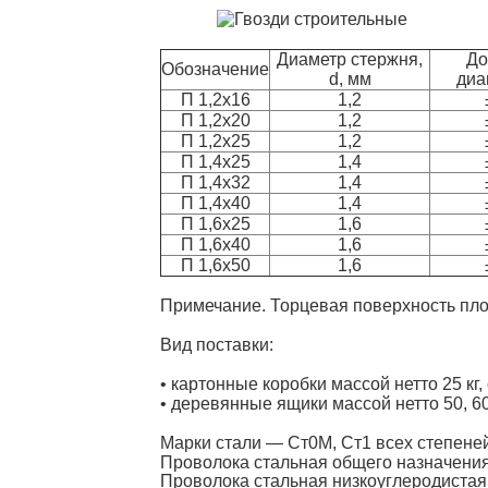
Диаметр стержня,
До
Обозначение
d, мм
диа
П 1,2x16
1,2
П 1,2x20
1,2
П 1,2x25
1,2
П 1,4x25
1,4
П 1,4x32
1,4
П 1,4x40
1,4
П 1,6x25
1,6
П 1,6x40
1,6
П 1,6x50
1,6
Примечание. Торцевая поверхность пло
Вид поставки:
• картонные коробки массой нетто 25 кг
• деревянные ящики массой нетто 50, 60
Марки стали — Ст0М, Ст1 всех степене
Проволока стальная общего назначения
Проволока стальная низкоуглеродистая 