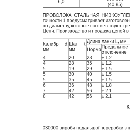
6,0
(40-85)
ПРОВОЛОКА СТАЛЬНАЯ НИЗКОУГЛЕРОД
точности 1 предусматривает изготовл
по диаметру, которые соответствуют т
Цепи. Производство и продажа цепей в
Длина ланки L, мм
Калибр d,
Шаг t,
Предельное
мм
мм
Норма
отклонение
4
20
28
± 1.2
4
28
36
± 1.2
5
19
29
± 1.5
5
30
40
± 1.5
5
35
45
± 1.5
6
36
48
± 1.8
7
42
56
± 2.1
8
42
56
± 2.1
К
030000 вироби подальшої переробки з п