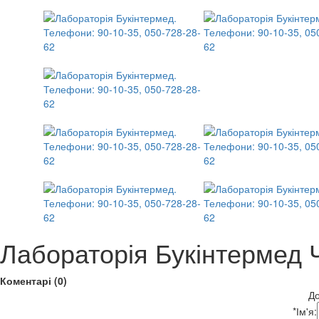
Лабораторія Букінтермед 
Коментарі (0)
До
*
Ім'я: