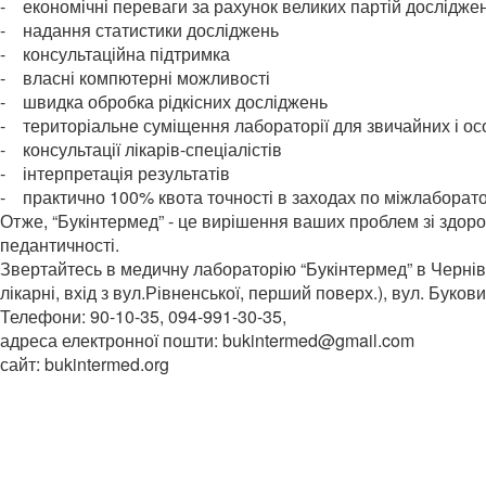
- економічні переваги за рахунок великих партій дослідже
- надання статистики досліджень
- консультаційна підтримка
- власні компютерні можливості
- швидка обробка рідкісних досліджень
- територіальне суміщення лабораторії для звичайних і о
- консультації лікарів-спеціалістів
- інтерпретація результатів
- практично 100% квота точності в заходах по міжлаборат
Отже, “Букінтермед” - це вирішення ваших проблем зі здоро
педантичності.
Звертайтесь в медичну лабораторію “Букінтермед” в Чернів
лікарні, вхід з вул.Рівненської, перший поверх.), вул. Буков
Телефони: 90-10-35, 094-991-30-35,
адреса електронної пошти: bukintermed@gmail.com
сайт: bukintermed.org