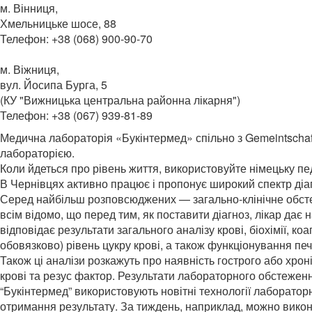
м. Вінниця,
Хмельницьке шосе, 88
Телефон: +38 (068) 900-90-70
м. Віжниця,
вул. Йосипа Бурга, 5
(КУ "Вижницька центральна районна лікарня")
Телефон: +38 (067) 939-81-89
Медична лабораторія «Букінтермед» спільно з Gemeintschaf
лабораторією.
Коли йдеться про рівень життя, використовуйте німецьку пе
В Чернівцях активно працює і пропонує широкий спектр діа
Серед найбільш розповсюджених — загально-клінічне обстеж
всім відомо, що перед тим, як поставити діагноз, лікар дає
відповідає результати загального аналізу крові, біохімії, 
обовязково) рівень цукру крові, а також функціонування печ
Також ці аналізи розкажуть про наявність гострого або хрон
крові та резус фактор. Результати лабораторного обстеження
“Букінтермед” використовують новітні технології лабораторн
отримання результату. За тиждень, наприклад, можно викон