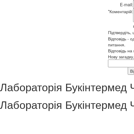
E-mail:
*
Коментарій:
Підтвердіть,
Відповідь - о
питання.
Відповідь на
Нову загадку
Лабораторія Букінтермед 
Лабораторія Букінтермед 