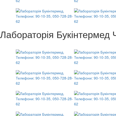
Лабораторія Букінтермед 