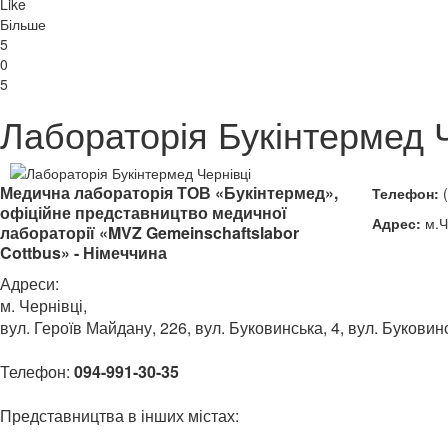
Like
Більше
5
0
5
Лабораторія Букінтермед 
Медична лабораторія ТОВ «Букінтермед»,
Телефон:
(
офіційне представництво медичної
Адрес:
м.Ч
лабораторії «
MVZ Gemeinschaftslabor
Cottbus
» - Німеччина
Адреси:
м. Чернівці,
вул. Героїв Майдану, 226, вул. Буковинська, 4, вул. Буковин
Телефон:
094-991-30-35
Представництва в інших містах: