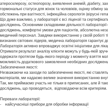
атеросклерозу, остеопорозу, виявлення анемій, діабету, з
гормональні статуси для жінок та чоловіків, оцінку обміну 
обстежень при вагітності, інфекційна серологія (вірусні гепа
Що дуже важливо, у лабораторії є всі ліцензії та сертифіка
досліджень. Основними складовими діяльності лабораторії 
досліджень, комфортні умови для пацієнтів, абсолютна нез
медичний персонал. Завдяки використанню у своїй роботі ті
визнаних світових лідерів, медична лабораторія гарантує до
Лабораторія активно впроваджує освітні ініціативи для ліка
Отримати результат аналізу клієнти можуть у будь-якій зр
одержати протягом будь-якого періоду з моменту взяття ма
можливість додаткового замовлення необхідних досліджень
Забезпечення якості:
Незважаючи на заходи по забезпеченню якості, які ставлять
матеріалів, ми надаємо велике значення використанню вну
Так, ми приймаємо участь не тільки в приписаних, але й так
досліджень, що проводяться, відповідаючи всім критеріям.
Переваги лабораторії:
- найсучасніші прибори для обробки інформації