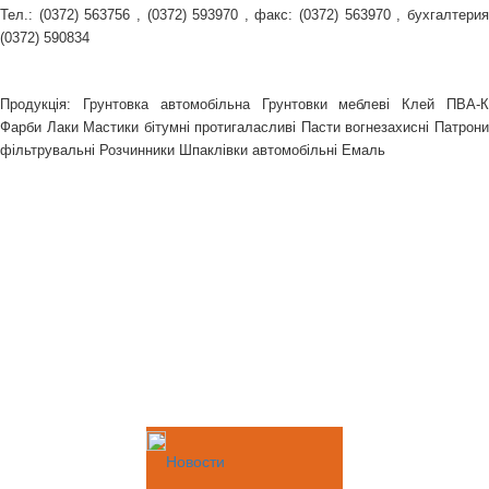
Тел.: (0372) 563756 , (0372) 593970 , факс: (0372) 563970 , бухгалтерия
(0372) 590834
Продукція: Грунтовка автомобільна Грунтовки меблеві Клей ПВА-К
Фарби Лаки Мастики бітумні протигаласливі Пасти вогнезахисні Патрони
фільтрувальні Розчинники Шпаклівки автомобільні Емаль
Новости