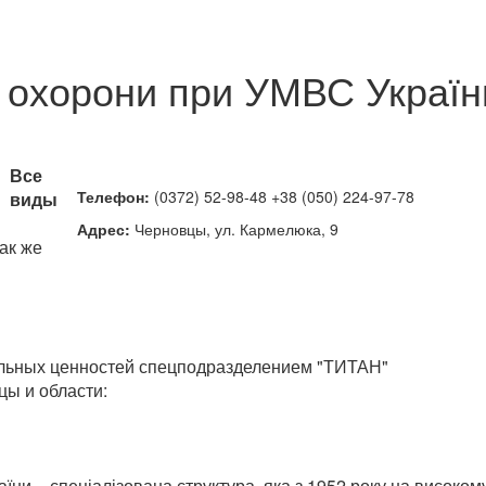
охорони при УМВС України
Все
Телефон:
(0372) 52-98-48 +38 (050) 224-97-78
виды
Адрес:
Черновцы, ул. Кармелюка, 9
ак же
альных ценностей спецподразделением "ТИТАН"
цы и области:
и – спеціалізована структура, яка з 1952 року на високом