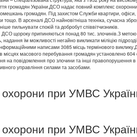
життя громадян України.ДСО надає повний комплекс охоронн
. помешкань громадян. Під захистом Служби квартири, офіси, 
нки тощо. В арсеналі ДСО найновітніша техніка, сучасна збро
ніше пильнувати спокій та добробут співвітчизників.
 ДСО щороку припиняються понад 80 тис. злочинів.З метою 
, надання їм можливості негайно викликати міліцію підро
 інформаційними написами 3085 місць термінового виклику.Д
в місцях масового перебування громадян установлено 604
я на повідомлення про злочини та інші правопорушення в мі
тивного управління силами та засобами.
охорони при УМВС України
охорони при УМВС України