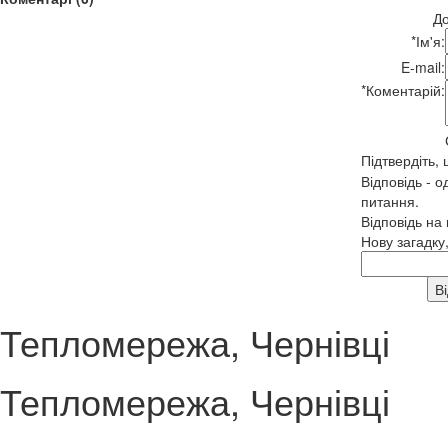
До
*
Ім'я:
E-mail:
*
Коментарій:
Підтвердіть,
Відповідь - о
питання.
Відповідь на
Нову загадку
Тепломережа, Чернівці
Тепломережа, Чернівці