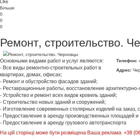
Like
Більше
0
0
0
Ремонт, строительство. Ч
Основными видами работ и услуг являются:
Телефон:
+
- Все виды ремонтно-строительных работ в
Адрес:
Чер
квартирах, домах, офисах;
- Ремонт и обустройство фасадов зданий;
- Реставрационные работы, восстановление архитектурно-
- Устройство и ремонт всех видов кровель зданий;
- Строительство новых зданий и сооружений;
- Изготовление современных столярных изделий на заказ, с
- Предоставление в аренду производственных площадей 
- Предоставление в аренду грузового автотранспорта
На цій сторінці може бути розміщена Ваша реклама
+38 (0