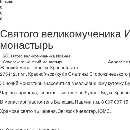
Більше
0
0
0
Святого великомученика 
монастырь
Адрес:
пмт
Жіночий монастирь, м. Красноїльськ.
275412, пмт. Красноїльск (хутір Слатина) Сторожинецького 
Жіночий монастирь знаходиться в мальовничому куточку Б
Чарівна природа, повітря - чистіше не буває ! Від м. Красноі
В монастирі (настоятель Батюшка Павлин т.м. 8 097 837 15 
Храмове свято 15 червня. Зв"язок Киевстар, ЮМС.
м. Красноїльськ - панорама: