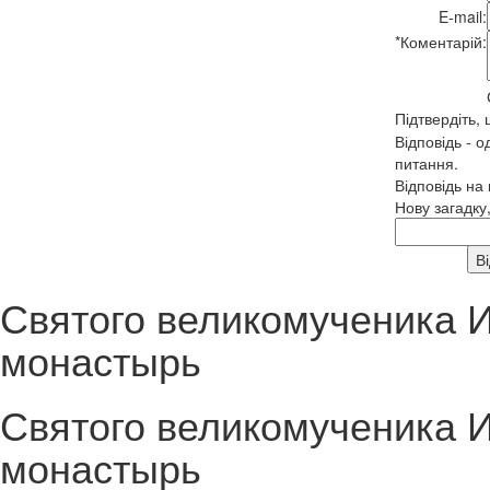
E-mail:
*
Коментарій:
Підтвердіть,
Відповідь - о
питання.
Відповідь на
Нову загадку
Святого великомученика 
монастырь
Святого великомученика 
монастырь