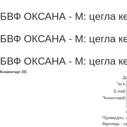
БВФ ОКСАНА - М: цегла ке
БВФ ОКСАНА - М: цегла ке
БВФ ОКСАНА - М: цегла ке
Коментарі (0)
До
*
Ім'я:
E-mail:
*
Коментарій:
Підтвердіть,
Відповідь - о