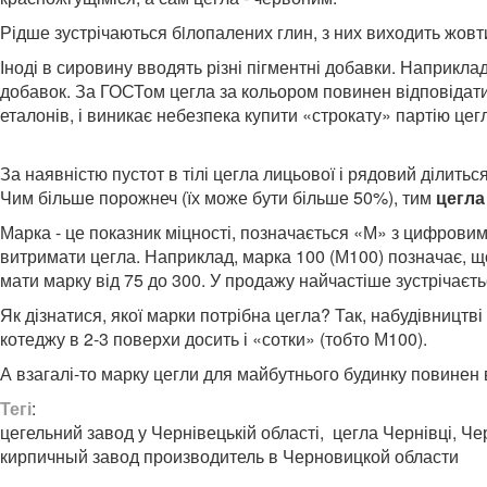
Рідше зустрічаються бiлопалених глин, з них виходить жовт
Іноді в сировину вводять різні пігментні добавки. Наприкл
добавок. За ГОСТом цегла за кольором повинен відповідати
еталонів, і виникає небезпека купити «строкату» партію цег
За наявністю пустот в тілі цегла лицьової і рядовий ділитьс
Чим більше порожнеч (їх може бути більше 50%), тим
цегла
Марка - це показник міцності, позначається «М» з цифрови
витримати цегла. Наприклад, марка 100 (М100) позначає, щ
мати марку від 75 до 300. У продажу найчастіше зустрічаєть
Як дізнатися, якої марки потрібна цегла? Так, набудівницт
котеджу в 2-3 поверхи досить і «сотки» (тобто М100).
А взагалі-то марку цегли для майбутнього будинку повинен
Тегі
:
цегельний завод у Чернівецькій області, цегла Чернівці, Ч
кирпичный завод производитель в Черновицкой области