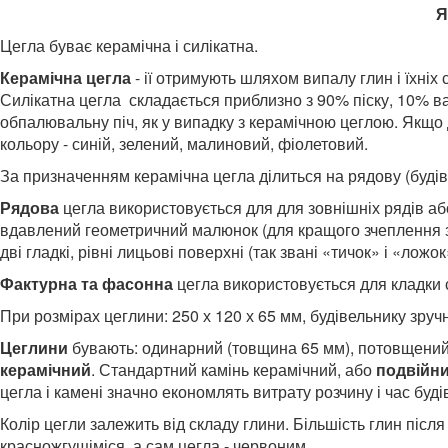
Я
Цегла буває керамічна і силікатна.
Керамічна цегла
- ії отримують шляхом випалу глин і їхніх 
Силікатна цегла складається приблизно з 90% піску, 10% ва
обпалювальну піч, як у випадку з керамічною цеглою. Якщо 
кольору - синій, зелений, малиновий, фіолетовий.
За призначенням керамічна цегла ділиться на рядову (будіве
Рядова
цегла використовується для
для зовнішніх рядів а
вдавлений геометричний малюнок (для кращого зчеплення зі
дві гладкі, рівні лицьові поверхні (так звані «тичок» і «ложок
Фактурна та
фасонна
цегла використовується для кладки 
При розмірах цеглини: 250 х 120 х 65 мм, будівельнику зруч
Цеглини
бувають: одинарний (товщина 65 мм), потовщений,
керамічний
. Стандартний камінь керамічний, або
подвійн
цегла і камені значно економлять витрату розчину і час буді
Колір цегли залежить від складу глини. Більшість глин післ
красножгущіміся, а сам цегла - червоним.