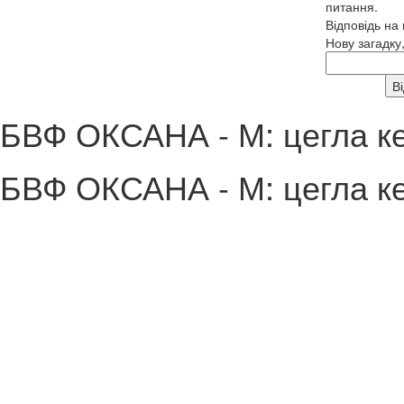
питання.
Відповідь на
Нову загадку
БВФ ОКСАНА - М: цегла ке
БВФ ОКСАНА - М: цегла ке