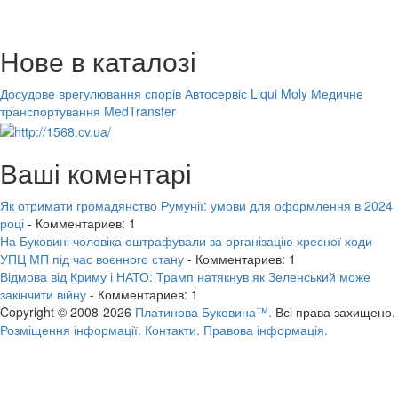
Нове в каталозі
Досудове врегулювання спорів
Автосервіс Liqui Moly
Медичне
транспортування MedTransfer
Ваші коментарі
Як отримати громадянство Румунії: умови для оформлення в 2024
році
- Комментариев: 1
На Буковині чоловіка оштрафували за організацію хресної ходи
УПЦ МП під час воєнного стану
- Комментариев: 1
Відмова від Криму і НАТО: Трамп натякнув як Зеленський може
закінчити війну
- Комментариев: 1
Copyright © 2008-2026
Платинова Буковина™.
Всі права захищено.
Розміщення інформації.
Контакти.
Правова інформація.