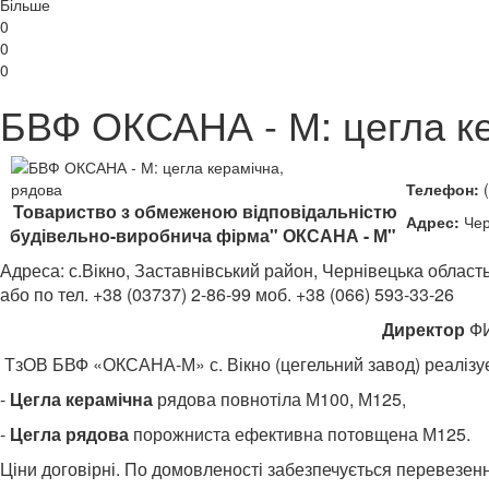
Більше
0
0
0
БВФ ОКСАНА - М: цегла ке
Телефон:
(
Товариство з обмеженою відповідальністю
Адрес:
Чер
будівельно-виробнича фірма" ОКСАНА - М"
Адреса: с.Вікно, Заставнівський район, Чернівецька область
або по тел. +38 (03737) 2-86-99 моб.
+38 (066) 593-33-26
Директор
Ф
ТзОВ БВФ «ОКСАНА-М» с. Вікно (цегельний завод) реалізує
-
Цегла керамічна
рядова повнотіла М100, М125,
-
Цегла рядова
порожниста ефективна потовщена М125.
Ціни договірні. По домовленості забезпечується перевезен