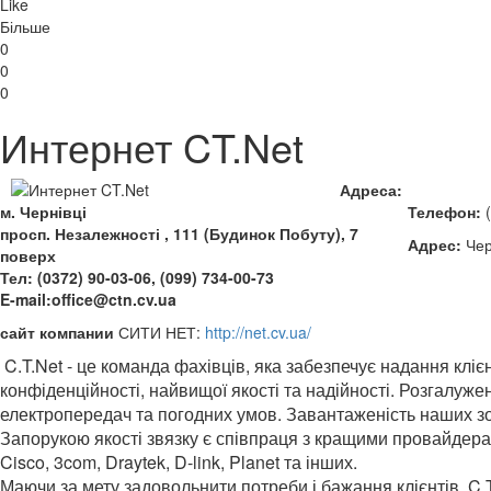
Like
Більше
0
0
0
Интернет CT.Net
Адреса:
м. Чернівці
Телефон:
(
просп. Незалежності , 111 (Будинок Побуту), 7
Адрес:
Чер
поверх
Тел: (0372) 90-03-06, (099) 734-00-73
E-mail:office@ctn.cv.ua
сайт компании
СИТИ НЕТ:
http://net.cv.ua/
C.T.Net - це команда фахівців, яка забезпечує надання клі
конфіденційності, найвищої якості та надійності. Розгалуж
електропередач та погодних умов.
Завантаженість наших зо
Запорукою якості звязку є співпраця з кращими провайдера
Cisco, 3com, Draytek, D-link, Planet та інших.
Маючи за мету задовольнити потреби і бажання клієнтів, C