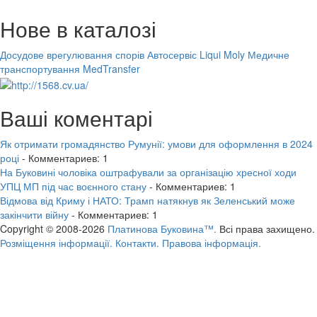
Нове в каталозі
Досудове врегулювання спорів
Автосервіс Liqui Moly
Медичне
транспортування MedTransfer
Ваші коментарі
Як отримати громадянство Румунії: умови для оформлення в 2024
році
- Комментариев: 1
На Буковині чоловіка оштрафували за організацію хресної ходи
УПЦ МП під час воєнного стану
- Комментариев: 1
Відмова від Криму і НАТО: Трамп натякнув як Зеленський може
закінчити війну
- Комментариев: 1
Copyright © 2008-2026
Платинова Буковина™.
Всі права захищено.
Розміщення інформації.
Контакти.
Правова інформація.