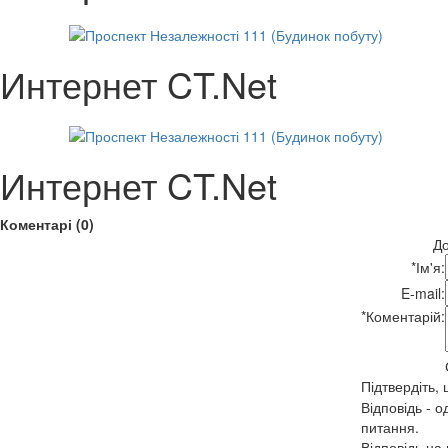
Интернет CT.Net
Интернет CT.Net
Коментарі (0)
До
*
Ім'я:
E-mail:
*
Коментарій:
Підтвердіть,
Відповідь - о
питання.
Відповідь на