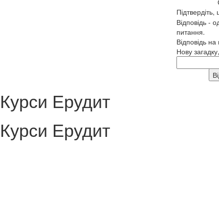
Підтвердіть,
Відповідь - о
питання.
Відповідь на
Нову загадку
Курси Ерудит
Курси Ерудит