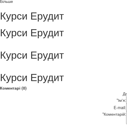
Більше
Курси Ерудит
Курси Ерудит
Курси Ерудит
Курси Ерудит
Коментарі (0)
До
*
Ім'я:
E-mail:
*
Коментарій: