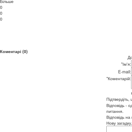
Більше
0
0
0
Коментарі (0)
До
*
Ім'я:
E-mail:
*
Коментарій:
Підтвердіть,
Відповідь - о
питання.
Відповідь на
Нову загадку