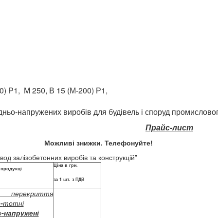
) Р1, М 250, В 15 (М-200) Р1,
ьо-напружених виробів для будівель і споруд промисловог
Прайс-лист
Можливі знижки. Телефонуйте!
лізобетонних виробів та конструкцій”
Ціна в грн.
продукці
за 1 шт. з ПДВ
перекриття
-
тотні
о
-напружені