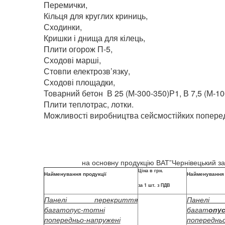
Перемички,
Кільця для круглих криниць,
Сходинки,
Кришки і днища для кілець,
Плити огорож П-5,
Сходові марші,
Стовпи електрозв’язку,
Сходові площадки,
Товарний бетон В 25 (М-300-350)Р1, В 7,5 (М-100
Плити теплотрас, лотки.
Можливості виробництва сейсмостійких попередн
на основну продукцію ВАТ”Чернівецький завод за
Ціна в грн.
Найменування продукції
Найменування 
за 1 шт. з ПДВ
Панелі перекриття
Панелі 
багатопус-тотні
багат
опус
попередньо-напружені
попереднь