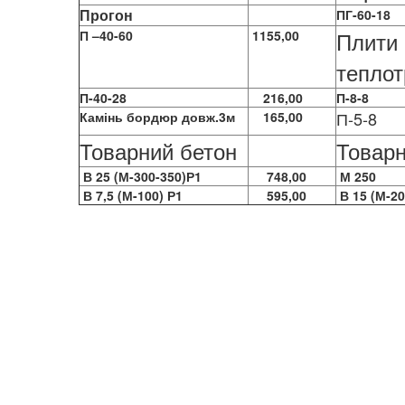
Прогон
ПГ-60-18
Плити
П –40-60
1155,00
теплот
П-40-28
216,00
П-8-8
П-5-8
Камінь бордюр довж.3м
165,00
Товарний бетон
Товарн
В 25 (М-300-350)Р1
748,00
М 250
В 7,5 (М-100) Р1
595,00
В 15 (М-20