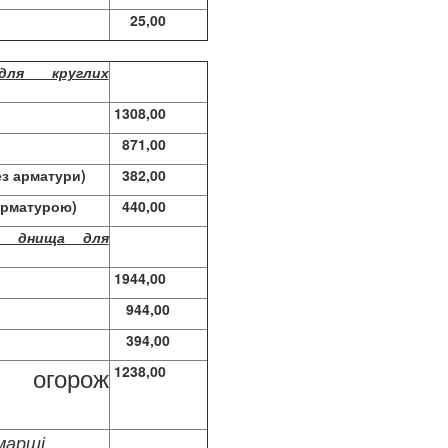
25,00
для круглих
1308,00
871,00
ез арматури)
382,00
арматурою)
440,00
і днища для
1944,00
944,00
394,00
и огорож
1238,00
марші