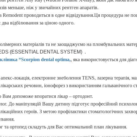
зів меньше, ніж у звичайних рентген апаратів.
а Remodent проводиться в одне відвідування.Ця процедура не по
: два відбілювання за ціною одного.
імерних матеріалів та не заощаджуємо на пломбувальних матері
 EDS (ESSENTIAL DENTAL SYSTEM)
.
кліника “Scorpion dental optimа,
, яка використовується для діа
пекс-локація, електронне знеболення TENS, лазерна терапія, магн
лікарських речовин, іонофорез з використанням гальванічного с
ою Вам допоможе впоратися лікар – ортодонт.
лог. До маніпуляцій Вашу дитину підготує професійний психоло
ікаційних героїв. З метою профілактики стоматологічних захво
ування.
лог та ортопед складуть для Вас оптимальний план лікування.