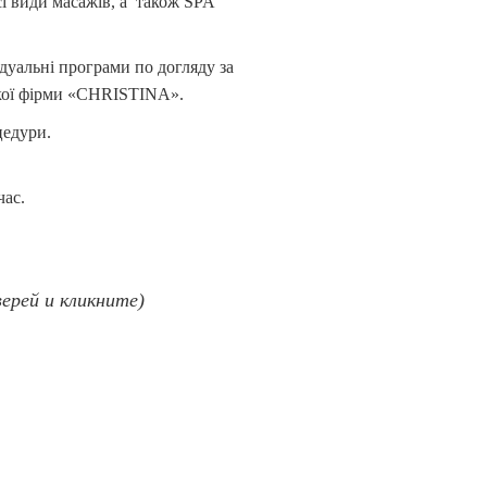
і види масажів, а також SPA
дуальні програми по догляду за
ської фірми «CHRISTINA».
цедури.
час.
верей и кликните)