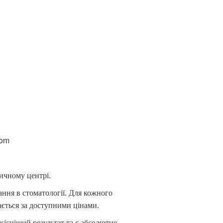
com
ичному центрі.
ння в стоматології. Для кожного
ається за доступними цінами.
кісніший результат та є абсолютно