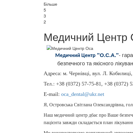
Більше
5
3
2
Медичний Центр 
- гара
"О.С.А."
Медичний Центр
безпечного та якісного лікуван
Адреса: м. Чернівці, вул. Л. Кобилиці,
Тел.: +38 (0372) 57-75-81, +38 (0372) 
Е-mail:
oca_dental@ukr.net
Я, Островська Світлана Олександрівна, го
Наш медичний центр дбає про Ваше безпечне
пацієнта завжди складається план лікуванн
Ми використовуємо портативний автономний 