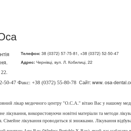
Оса
нтія
Телефон:
38 (0372) 57-75-81, +38 (0372) 52-50-47
ня.
Адрес:
Чернівці, вул. Л. Кобилиці, 22
 22.
Сайт: www. osa-dental.
52-50-47
Факс: +38 (0372) 55-80-78
ловний лікар медичного центру "О.С.А." вітаю Вас у нашому мед
 лікування, використовуючи новітні матеріали та методи лікува
я. Сімейне лікування проводиться зі знижками. Лікування відбув
рентген Any Ray (Wirdess Portable X-Ray), який дає набагато я