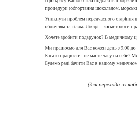
Про красу Вашого тіла подбають професійн
процедури (обгортання шоколадом, морськ
Уникнути проблем передчасного старіння ш
обличчям та тілом. Лікарі – косметологи 
Хочете зробити подарунок? В медичному ц
Ми працюємо для Вас кожен день з 9.00 до 
Багато працюєте і не маєте часу на себе? М
Будемо раді бачити Вас в нашому медичном
(для перехода из ка