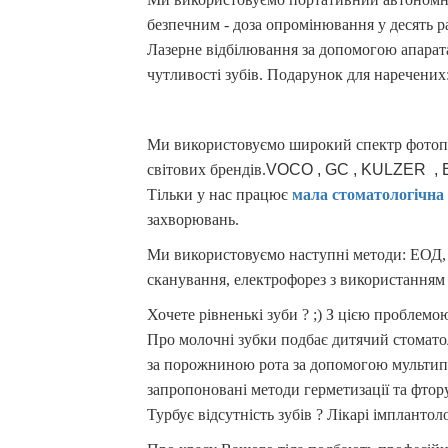
безпечним - доза опромінювання у десять ра
Лазерне відбілювання за допомогою апарат
чутливості зубів. Подарунок для наречених
Ми використовуємо широкий спектр фотопол
світових брендів.
VOCO
, GC
, KULZER
,
Тільки у нас працює
м
ала стоматологічна 
захворювань.
Ми використовуємо наступні методи: ЕОД, а
сканування, електрофорез з використанням 
Хочете рівненькі зуби ? ;) З цією проблем
Про молочні зубки подбає дитячий стомато
за порожниною рота за допомогою мультипл
запропоновані методи герметизації та фтор
Турбує відсутність зубів ? Лікарі імпланто