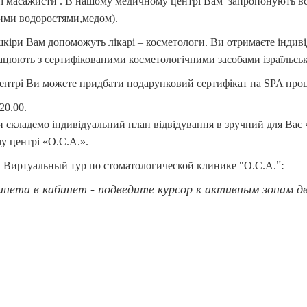
і масажисти . В нашому медичному центрі Вам запропонують вс
ими водоростями,медом).
кіри Вам допоможуть лікарі – косметологи. Ви отримаєте індиві
працюють з сертифікованими косметологічними засобами ізраїль
ентрі Ви можете придбати подарунковий сертифікат на SPA про
20.00.
и складемо індивідуальний план відвідування в зручний для Вас 
у центрі «О.С.А.».
":
Виртуальный тур по стоматологической клинике "О.С.А.
бинета в кабинет - подведите курсор к активным зонам д