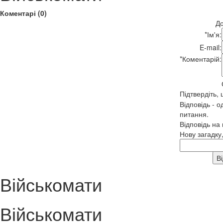
Коментарі (0)
До
*
Ім'я:
E-mail:
*
Коментарій:
Підтвердіть,
Відповідь - о
питання.
Відповідь на
Нову загадку
Військомати
Військомати