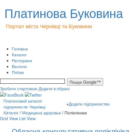
Платинова Буковина
Портал міста Чернівці та Буковини
Головна
Каталог
Ресторани
Весілля
Плітки
Зробити стартовою
Додати в обрані
Платиновий каталог
+
Додати підприємство
підприємств: Чернівці
Кaталог
/
Медицина здоровье
/ Полікліники
Grid View
List View
Обласна консультативна поліклініка