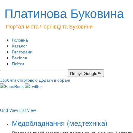
Платинова Буковина
Портал міста Чернівці та Буковини
Головна
Каталог
Ресторани
Весілля
Плітки
Зробити стартовою
Додати в обрані
Grid View
List View
Медобладнання (медтехніка)
Продаємо вироби медичного призначення: медичний одяг та вз