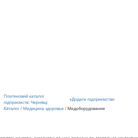
Платиновий каталог
+
Додати підприємство
підприємств: Чернівці
Кaталог
/
Медицина здоровье
/ Медоборудование
уття; окуляри, аксесуари до них; розчини по догляду за контактни