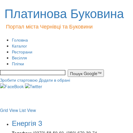
Платинова Буковина
Портал міста Чернівці та Буковини
Головна
Каталог
Ресторани
Весілля
Плітки
Зробити стартовою
Додати в обрані
Grid View
List View
Енергія 3
Телефон:
(0372) 58-59-60, (050) 670-39-74